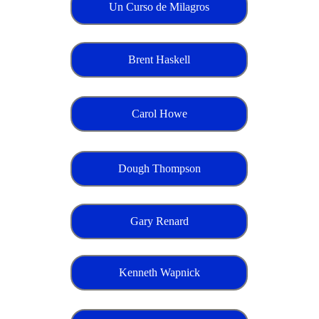
Un Curso de Milagros
Brent Haskell
Carol Howe
Dough Thompson
Gary Renard
Kenneth Wapnick