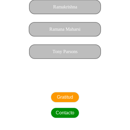
Ramakrishna
Ramana Maharsi
Tony Parsons
Si deseas apoyar este proyecto, colabora con un pequeño 
donativo.
Gratitud
Contacto