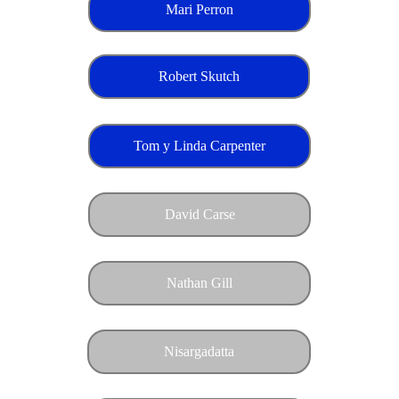
Mari Perron
Robert Skutch
Tom y Linda Carpenter
David Carse
Nathan Gill
Nisargadatta